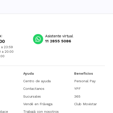
a:
Asistente virtual
00
11 2855 5086
 a 23:59
0 a 20:00
:00
Ayuda
Beneficios
Centro de ayuda
Personal Pay
Contactanos
YPF
Sucursales
365
Vendé en Frávega
Club Movistar
place
Trabajá con nosotros