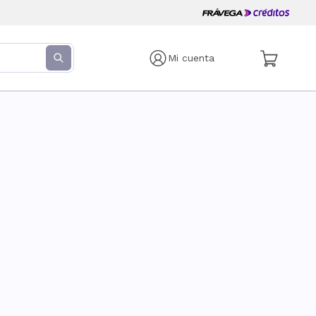
Mi cuenta
s