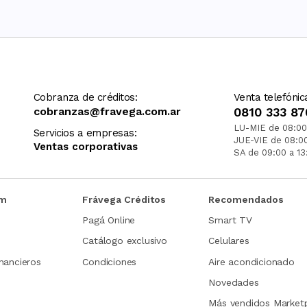
Cobranza de créditos:
Venta telefónic
cobranzas@fravega.com.ar
0810 333 87
LU-MIE de 08:00
Servicios a empresas:
JUE-VIE de 08:0
Ventas corporativas
SA de 09:00 a 13
om
Frávega Créditos
Recomendados
Pagá Online
Smart TV
Catálogo exclusivo
Celulares
nancieros
Condiciones
Aire acondicionado
Novedades
Más vendidos Market