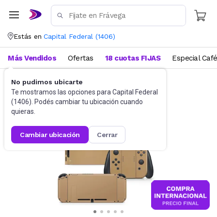
Estás en
Capital Federal
(
1406
)
Más Vendidos
Ofertas
18 cuotas FIJAS
Especial Caf
No pudimos ubicarte
Videojuegos
Accesorios
Te mostramos las opciones para
Capital Federal
(
1406
). Podés cambiar tu ubicación cuando
quieras.
cambiar ubicación
cerrar