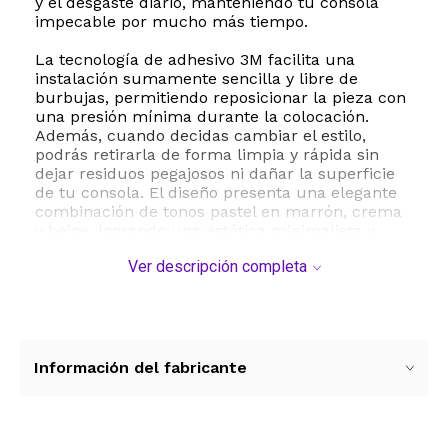
y el desgaste diario, manteniendo tu consola
impecable por mucho más tiempo.
La tecnología de adhesivo 3M facilita una
instalación sumamente sencilla y libre de
burbujas, permitiendo reposicionar la pieza con
una presión mínima durante la colocación.
Además, cuando decidas cambiar el estilo,
podrás retirarla de forma limpia y rápida sin
dejar residuos pegajosos ni dañar la superficie
de tu consola. El diseño presenta una elegante
combinación de tonos pastel en marrón, crema
y beige, logrando una estética minimalista y
moderna.
Ver descripción completa
Este paquete completo incluye calcomanías
protectoras para la consola, el dock de carga,
los controles Joy-Con y el soporte de agarre
Grip, tanto para la parte frontal como trasera.
Cuenta con una laminación brillante que
Información del fabricante
protege los colores de los rayos UV y ofrece
resistencia al agua ante salpicaduras
accidentales. Dale un aspecto único y
sofisticado a tu consola de videojuegos con la