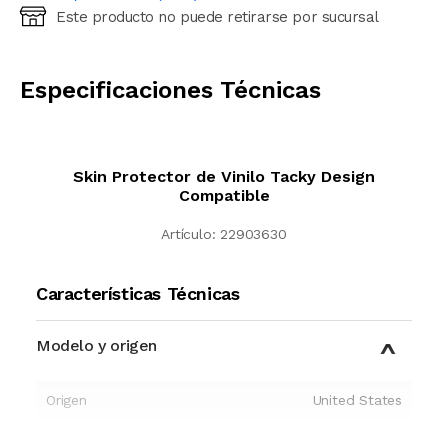
Este producto no puede retirarse por sucursal
Ingresá código postal (sólo números)
CALCULAR
Especificaciones Técnicas
Skin Protector de Vinilo Tacky Design
Compatible
Artículo:
22903630
Características Técnicas
Modelo y origen
Origen
United States