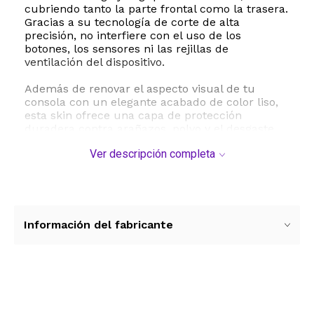
cubriendo tanto la parte frontal como la trasera.
Gracias a su tecnología de corte de alta
precisión, no interfiere con el uso de los
botones, los sensores ni las rejillas de
ventilación del dispositivo.
Además de renovar el aspecto visual de tu
consola con un elegante acabado de color liso,
esta skin ofrece una capa de protección
duradera contra arañazos, polvo y el desgaste
diario. Cuenta con una sobrelaminación
Ver descripción completa
brillante que protege los colores contra los
rayos UV y ofrece resistencia al agua,
manteniendo el diseño vibrante por mucho más
tiempo. Cuando decidas cambiar de estilo, el
adhesivo 3M permite retirar la calcomanía de
forma limpia y rápida, sin dejar residuos
Información del fabricante
pegajosos ni requerir el uso de calor o
productos químicos.
ESTE PRODUCTO VIENE DE USA DENTRO DEL
MARCO DEL SERVICIO "PUERTA A PUERTA" QUE
Ver más contenido
RIGE PARA LOS ENVíOS POSTALES