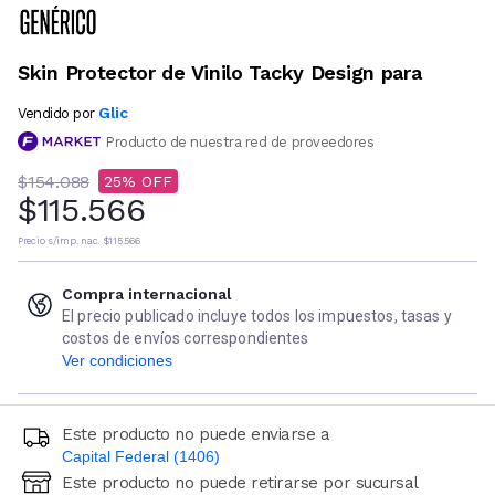
Skin Protector de Vinilo Tacky Design para
Glic
Vendido por
Producto de nuestra red de proveedores
$154.088
25
$115.566
Precio s/imp. nac.
$115.566
Compra internacional
El precio publicado incluye todos los impuestos, tasas y
costos de envíos correspondientes
Ver condiciones
Este producto no puede enviarse a
Capital Federal (1406)
Este producto no puede retirarse por sucursal
Ingresá código postal (sólo números)