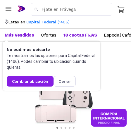
Estás en
Capital Federal
(
1406
)
Más Vendidos
Ofertas
18 cuotas FIJAS
Especial Caf
No pudimos ubicarte
Videojuegos
Accesorios
Te mostramos las opciones para
Capital Federal
(
1406
). Podés cambiar tu ubicación cuando
quieras.
cambiar ubicación
cerrar