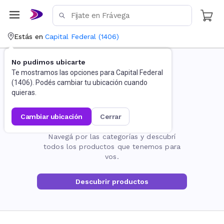
Estás en
Capital Federal
(
1406
)
No pudimos ubicarte
Te mostramos las opciones para
Capital Federal
(
1406
). Podés cambiar tu ubicación cuando
quieras.
cambiar ubicación
cerrar
La página no existe
Navegá por las categorías y descubrí
todos los productos que tenemos para
vos.
Descubrir productos