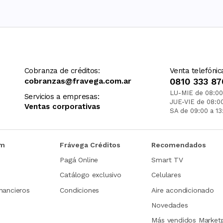
Cobranza de créditos:
Venta telefónic
cobranzas@fravega.com.ar
0810 333 87
LU-MIE de 08:00
Servicios a empresas:
JUE-VIE de 08:0
Ventas corporativas
SA de 09:00 a 13
om
Frávega Créditos
Recomendados
Pagá Online
Smart TV
Catálogo exclusivo
Celulares
nancieros
Condiciones
Aire acondicionado
Novedades
Más vendidos Market