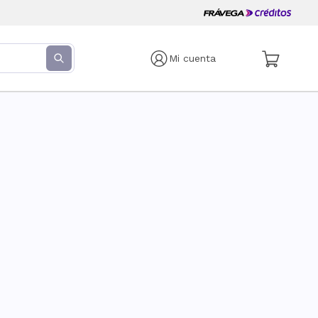
Mi cuenta
s