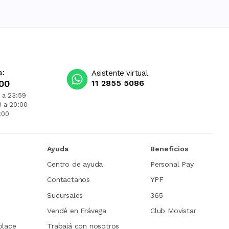
a:
Asistente virtual
00
11 2855 5086
 a 23:59
0 a 20:00
:00
Ayuda
Beneficios
Centro de ayuda
Personal Pay
Contactanos
YPF
Sucursales
365
Vendé en Frávega
Club Movistar
place
Trabajá con nosotros