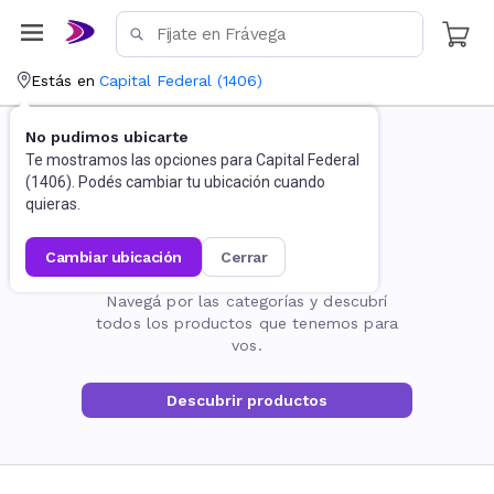
Estás en
Capital Federal
(
1406
)
No pudimos ubicarte
Te mostramos las opciones para
Capital Federal
(
1406
). Podés cambiar tu ubicación cuando
quieras.
cambiar ubicación
cerrar
La página no existe
Navegá por las categorías y descubrí
todos los productos que tenemos para
vos.
Descubrir productos