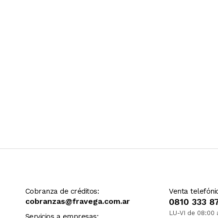
Ver más contenido
Cobranza de créditos:
Venta telefóni
cobranzas@fravega.com.ar
0810 333 8
LU-VI de 08:00 
Servicios a empresas: