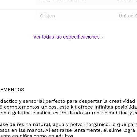
Origen
United 
Ver todas las especificaciones
LEMENTOS
actico y sensorial perfecto para despertar la creativida
 complementos unicos, este kit ofrece infinitas posibilid
elo o gelatina elastica, estimulando su motricidad fina y 
ase de resina natural, agua y polvo inorganico, lo que ga
josos en las manos. Al estirarse lentamente, el slime log
d tanto en niños como en adultos.