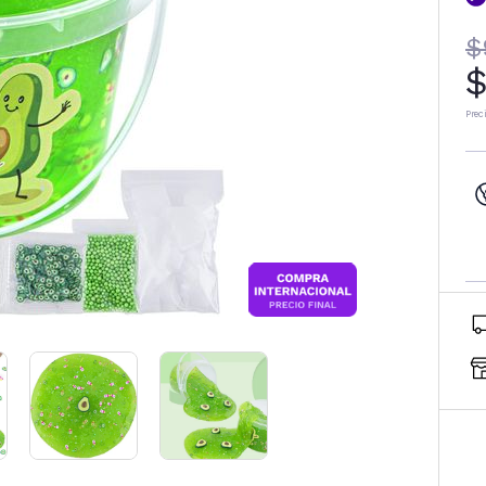
$
$
Prec