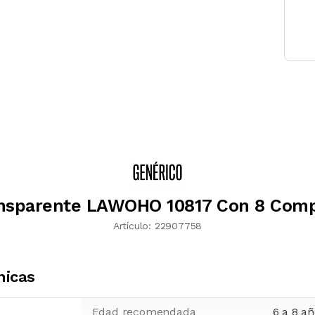
ansparente LAWOHO 10817 Con 8 Com
Artículo:
22907758
nicas
Edad recomendada
6 a 8 a