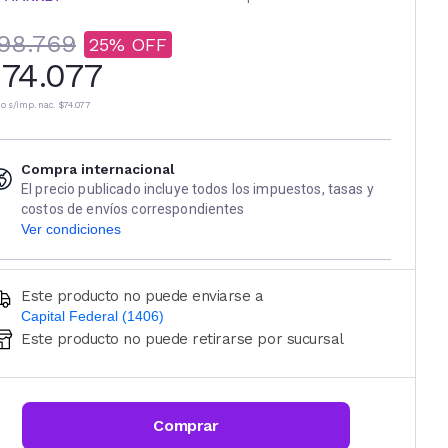
98.769
25
74.077
io s/imp. nac.
$74.077
Compra internacional
El precio publicado incluye todos los impuestos, tasas y
costos de envíos correspondientes
Ver condiciones
Este producto no puede enviarse a
Capital Federal (1406)
Este producto no puede retirarse por sucursal
Ingresá código postal (sólo números)
CALCULAR
Comprar