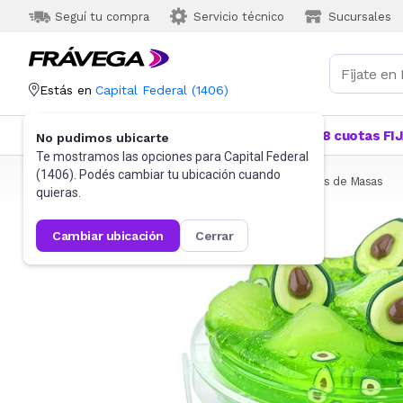
Seguí tu compra
Servicio técnico
Sucursales
Estás en
Capital Federal
(
1406
)
Categorías
Más Vendidos
Ofertas
18 cuotas FI
No pudimos ubicarte
Te mostramos las opciones para
Capital Federal
(
1406
). Podés cambiar tu ubicación cuando
Frávega
Juguetes y Juegos
Sets y otros
Juegos de Masas
quieras.
cambiar ubicación
cerrar