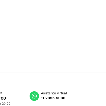
ca:
Asistente virtual
700
11 2855 5086
a 20:00