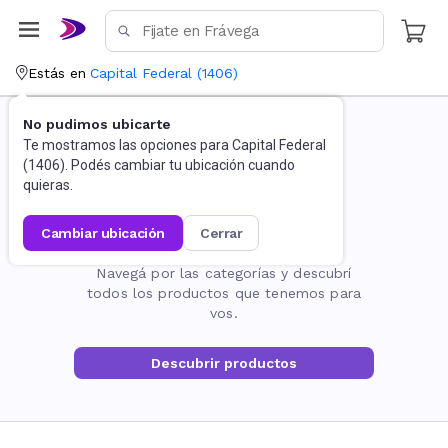
Estás en
Capital Federal
(
1406
)
No pudimos ubicarte
Te mostramos las opciones para
Capital Federal
(
1406
). Podés cambiar tu ubicación cuando
quieras.
cambiar ubicación
cerrar
La página no existe
Navegá por las categorías y descubrí
todos los productos que tenemos para
vos.
Descubrir productos