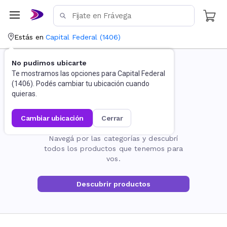
Estás en
Capital Federal
(
1406
)
No pudimos ubicarte
Te mostramos las opciones para
Capital Federal
(
1406
). Podés cambiar tu ubicación cuando
quieras.
cambiar ubicación
cerrar
La página no existe
Navegá por las categorías y descubrí
todos los productos que tenemos para
vos.
Descubrir productos