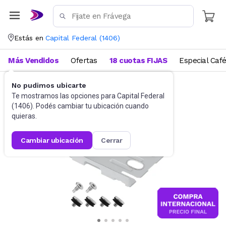
Estás en
Capital Federal
(
1406
)
Más Vendidos
Ofertas
18 cuotas FIJAS
Especial Caf
No pudimos ubicarte
Videojuegos
Accesorios
Te mostramos las opciones para
Capital Federal
(
1406
). Podés cambiar tu ubicación cuando
quieras.
cambiar ubicación
cerrar