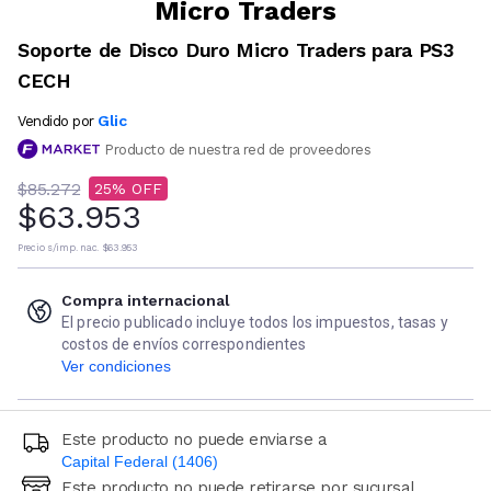
Micro Traders
Soporte de Disco Duro Micro Traders para PS3
CECH
Glic
Vendido por
Producto de nuestra red de proveedores
$85.272
25
$63.953
Precio s/imp. nac.
$63.953
Compra internacional
El precio publicado incluye todos los impuestos, tasas y
costos de envíos correspondientes
Ver condiciones
Este producto no puede enviarse a
Capital Federal (1406)
Este producto no puede retirarse por sucursal
Ingresá código postal (sólo números)