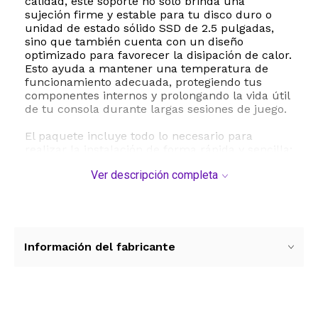
calidad, este soporte no solo brinda una
sujeción firme y estable para tu disco duro o
unidad de estado sólido SSD de 2.5 pulgadas,
sino que también cuenta con un diseño
optimizado para favorecer la disipación de calor.
Esto ayuda a mantener una temperatura de
funcionamiento adecuada, protegiendo tus
componentes internos y prolongando la vida útil
de tu consola durante largas sesiones de juego.
El paquete incluye todo lo necesario para
realizar la instalación de forma rápida y sencilla:
una bandeja de montaje metálica y el juego
Ver descripción completa
completo de tornillos de fijación requeridos. Su
estructura ligera y compacta respeta las
dimensiones exactas del compartimento
original, asegurando que no haya vibraciones ni
ruidos molestos durante la lectura de datos.
Información del fabricante
Ya sea que necesites reemplazar un soporte
dañado o desees instalar un nuevo disco duro
para descargar más juegos y contenido
multimedia, este adaptador es la solución ideal
y duradera que estabas buscando.