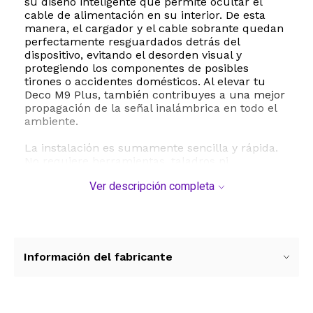
su diseño inteligente que permite ocultar el
cable de alimentación en su interior. De esta
manera, el cargador y el cable sobrante quedan
perfectamente resguardados detrás del
dispositivo, evitando el desorden visual y
protegiendo los componentes de posibles
tirones o accidentes domésticos. Al elevar tu
Deco M9 Plus, también contribuyes a una mejor
propagación de la señal inalámbrica en todo el
ambiente.
La instalación es sumamente sencilla y rápida.
No requiere herramientas, taladros ni
modificaciones en tus paredes, ya que se acopla
Ver descripción completa
de forma segura directamente al tomacorriente
utilizando el propio adaptador de energía del
dispositivo. Fabricado con materiales plásticos
de alta resistencia y durabilidad, este soporte
garantiza una sujeción firme y estable para tu
equipo de red.
Información del fabricante
Especificaciones técnicas y compatibilidad:
- Marca compatible: TP-Link Deco M9 Plus
- Fabricante del soporte: Koroao