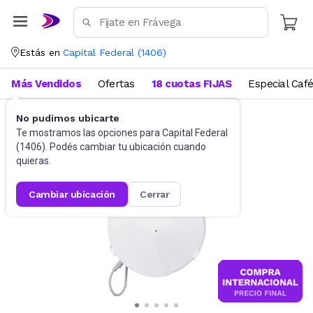
Estás en
Capital Federal
(
1406
)
Más Vendidos
Ofertas
18 cuotas FIJAS
Especial Caf
No pudimos ubicarte
Accesorios de Informática
Conectividad
Te mostramos las opciones para
Capital Federal
(
1406
). Podés cambiar tu ubicación cuando
quieras.
cambiar ubicación
cerrar