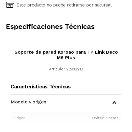
Este producto no puede retirarse por sucursal
Ingresá código postal (sólo números)
CALCULAR
Especificaciones Técnicas
Soporte de pared Koroao para TP Link Deco
M9 Plus
Artículo:
22912212
Características Técnicas
Modelo y origen
Origen
United States