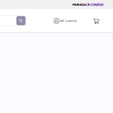
Mi cuenta
s