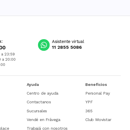
a:
Asistente virtual
00
11 2855 5086
 a 23:59
0 a 20:00
:00
Ayuda
Beneficios
Centro de ayuda
Personal Pay
Contactanos
YPF
Sucursales
365
Vendé en Frávega
Club Movistar
place
Trabajá con nosotros