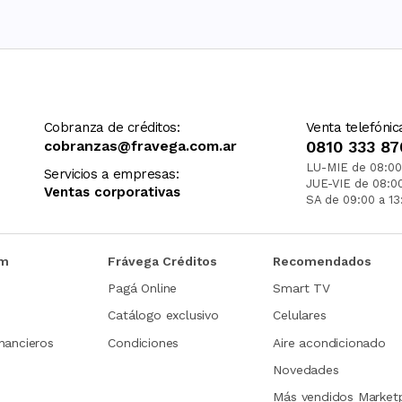
Cobranza de créditos:
Venta telefónic
cobranzas@fravega.com.ar
0810 333 87
LU-MIE de 08:00
Servicios a empresas:
JUE-VIE de 08:0
Ventas corporativas
SA de 09:00 a 13
om
Frávega Créditos
Recomendados
Pagá Online
Smart TV
Catálogo exclusivo
Celulares
nancieros
Condiciones
Aire acondicionado
Novedades
Más vendidos Market