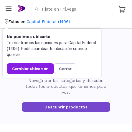
Estás en
Capital Federal
(
1406
)
No pudimos ubicarte
Te mostramos las opciones para
Capital Federal
(
1406
). Podés cambiar tu ubicación cuando
quieras.
cambiar ubicación
cerrar
La página no existe
Navegá por las categorías y descubrí
todos los productos que tenemos para
vos.
Descubrir productos