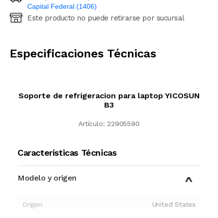
Capital Federal (1406)
Este producto no puede retirarse por sucursal
Ingresá código postal (sólo números)
CALCULAR
Especificaciones Técnicas
Soporte de refrigeracion para laptop YICOSUN
B3
Artículo:
22905590
Características Técnicas
Modelo y origen
Origen
United States