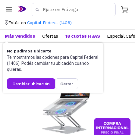
Estás en
Capital Federal
(
1406
)
Más Vendidos
Ofertas
18 cuotas FIJAS
Especial Caf
No pudimos ubicarte
Accesorios de Informática
Te mostramos las opciones para
Base para Netbooks y Notebooks
Capital Federal
(
1406
). Podés cambiar tu ubicación cuando
quieras.
cambiar ubicación
cerrar