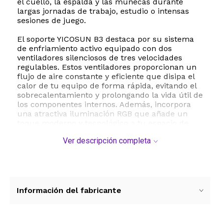
el cuello, la espalda y las muñecas durante
largas jornadas de trabajo, estudio o intensas
sesiones de juego.
El soporte YICOSUN B3 destaca por su sistema
de enfriamiento activo equipado con dos
ventiladores silenciosos de tres velocidades
regulables. Estos ventiladores proporcionan un
flujo de aire constante y eficiente que disipa el
calor de tu equipo de forma rápida, evitando el
sobrecalentamiento y prolongando la vida útil de
los componentes internos. Además, incorpora
una atractiva iluminación RGB que añade un
toque moderno y tecnológico a tu espacio de
trabajo o estación de juego.
Ver descripción completa
La seguridad de tu dispositivo es una prioridad.
Por ello, este soporte cuenta con almohadillas
de silicona antideslizantes estratégicamente
ubicadas que evitan deslizamientos
accidentales y protegen la superficie de tu
Información del fabricante
laptop contra rayones. Su diseño compacto y
plegable facilita el almacenamiento y
transporte, convirtiéndolo en el compañero ideal