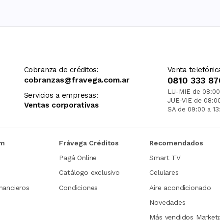
Cobranza de créditos:
Venta telefónic
cobranzas@fravega.com.ar
0810 333 87
LU-MIE de 08:00
Servicios a empresas:
JUE-VIE de 08:0
Ventas corporativas
SA de 09:00 a 13
om
Frávega Créditos
Recomendados
Pagá Online
Smart TV
Catálogo exclusivo
Celulares
nancieros
Condiciones
Aire acondicionado
Novedades
Más vendidos Market