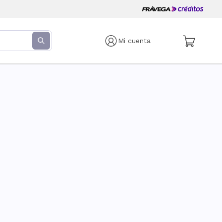
Mi cuenta
s