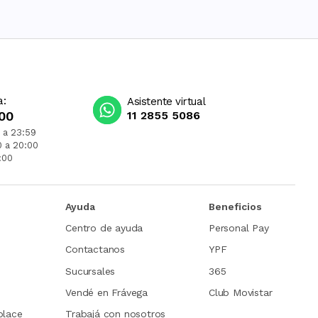
a:
Asistente virtual
00
11 2855 5086
 a 23:59
0 a 20:00
:00
Ayuda
Beneficios
Centro de ayuda
Personal Pay
Contactanos
YPF
Sucursales
365
Vendé en Frávega
Club Movistar
place
Trabajá con nosotros