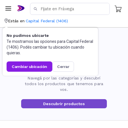
Estás en
Capital Federal
(
1406
)
No pudimos ubicarte
Te mostramos las opciones para
Capital Federal
(
1406
). Podés cambiar tu ubicación cuando
quieras.
cambiar ubicación
cerrar
La página no existe
Navegá por las categorías y descubrí
todos los productos que tenemos para
vos.
Descubrir productos