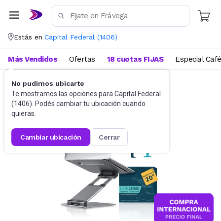
Estás en
Capital Federal
(
1406
)
Más Vendidos
Ofertas
18 cuotas FIJAS
Especial Caf
No pudimos ubicarte
Accesorios de Informática
Te mostramos las opciones para
Base para Netbooks y Notebooks
Capital Federal
(
1406
). Podés cambiar tu ubicación cuando
quieras.
cambiar ubicación
cerrar