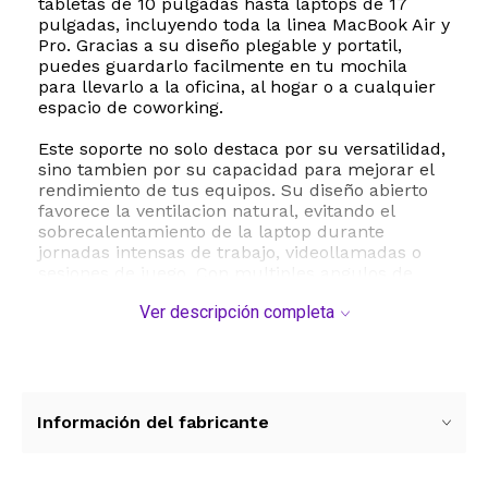
tabletas de 10 pulgadas hasta laptops de 17
pulgadas, incluyendo toda la linea MacBook Air y
Pro. Gracias a su diseño plegable y portatil,
puedes guardarlo facilmente en tu mochila
para llevarlo a la oficina, al hogar o a cualquier
espacio de coworking.
Este soporte no solo destaca por su versatilidad,
sino tambien por su capacidad para mejorar el
rendimiento de tus equipos. Su diseño abierto
favorece la ventilacion natural, evitando el
sobrecalentamiento de la laptop durante
jornadas intensas de trabajo, videollamadas o
sesiones de juego. Con multiples angulos de
inclinacion y un brazo extensible de hasta 13
Ver descripción completa
pulgadas, podras personalizar la posicion de la
pantalla para reducir la tension en el cuello, la
espalda y los hombros. Es el accesorio ideal para
profesionales, estudiantes y creadores de
contenido que buscan confort y productividad
en su dia a dia.
Información del fabricante
ESTE PRODUCTO VIENE DE USA DENTRO DEL
MARCO DEL SERVICIO "PUERTA A PUERTA" QUE