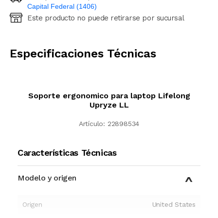
Capital Federal (1406)
Este producto no puede retirarse por sucursal
Ingresá código postal (sólo números)
CALCULAR
Especificaciones Técnicas
Soporte ergonomico para laptop Lifelong
Upryze LL
Artículo:
22898534
Características Técnicas
Modelo y origen
Origen
United States