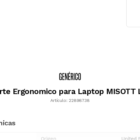
rte Ergonomico para Laptop MISOTT 
Artículo:
22898738
nicas
Origen
United 