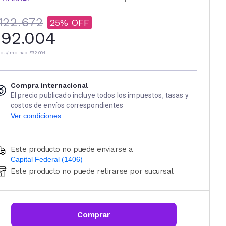
122.672
25
92.004
io s/imp. nac.
$92.004
Compra internacional
El precio publicado incluye todos los impuestos, tasas y
costos de envíos correspondientes
Ver condiciones
Este producto no puede enviarse a
Capital Federal (1406)
Este producto no puede retirarse por sucursal
Ingresá código postal (sólo números)
CALCULAR
Comprar