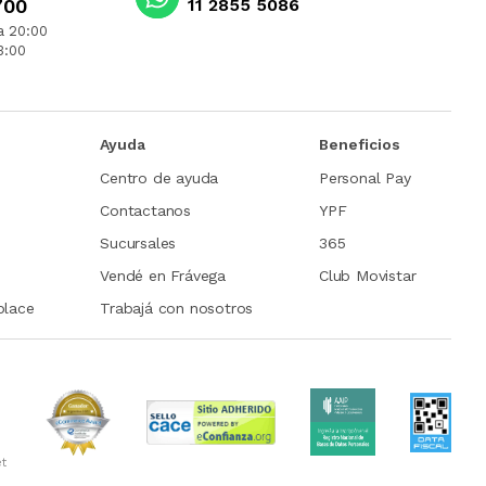
700
11 2855 5086
a 20:00
3:00
Ayuda
Beneficios
Centro de ayuda
Personal Pay
Contactanos
YPF
Sucursales
365
Vendé en Frávega
Club Movistar
place
Trabajá con nosotros
et