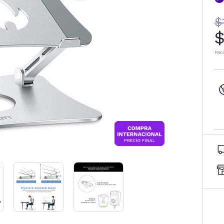
$
$
Prec