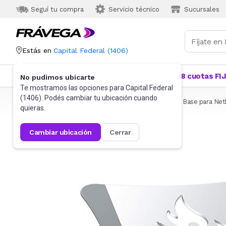
Seguí tu compra
Servicio técnico
Sucursales
Estás en
Capital Federal
(
1406
)
Categorías
Más Vendidos
Ofertas
18 cuotas FI
No pudimos ubicarte
Te mostramos las opciones para
Capital Federal
(
1406
). Podés cambiar tu ubicación cuando
Frávega
Informática
Accesorios de Informática
Base para Ne
quieras.
cambiar ubicación
cerrar