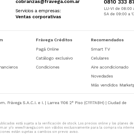
cobranzas@fravega.com.ar
0810 333 8
LU-VI de 08:00 
Servicios a empresas:
SA de 09:00 a 1
Ventas corporativas
om
Frávega Créditos
Recomendados
Pagá Online
Smart TV
Catálogo exclusivo
Celulares
nancieros
Condiciones
Aire acondicionado
Novedades
Más vendidos Market
com.
Frávega S.A.C.I. e I. | Larrea 1106 2° Piso (C1117ABH) | Ciudad de
blicados está sujeta a la verificación de stock. Los precios online y los planes de
m.ar y/o www.fravega.com son válidos exclusivamente para la compra vía intern
iones están sujetas a cambios sin previo aviso.