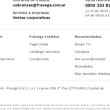
Cobranza de créditos:
Venta telefóni
cobranzas@fravega.com.ar
0810 333 8
LU-VI de 08:00 
Servicios a empresas:
SA de 09:00 a 1
Ventas corporativas
om
Frávega Créditos
Recomendados
Pagá Online
Smart TV
Catálogo exclusivo
Celulares
nancieros
Condiciones
Aire acondicionado
Novedades
Más vendidos Market
com.
Frávega S.A.C.I. e I. | Larrea 1106 2° Piso (C1117ABH) | Ciudad de
blicados está sujeta a la verificación de stock. Los precios online y los planes de
m.ar y/o www.fravega.com son válidos exclusivamente para la compra vía intern