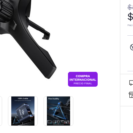
$
$
Prec