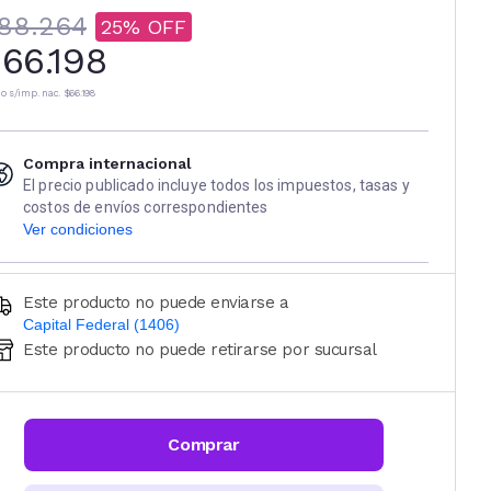
88.264
25
66.198
io s/imp. nac.
$66.198
Compra internacional
El precio publicado incluye todos los impuestos, tasas y
costos de envíos correspondientes
Ver condiciones
Este producto no puede enviarse a
Capital Federal (1406)
Este producto no puede retirarse por sucursal
Ingresá código postal (sólo números)
CALCULAR
Comprar