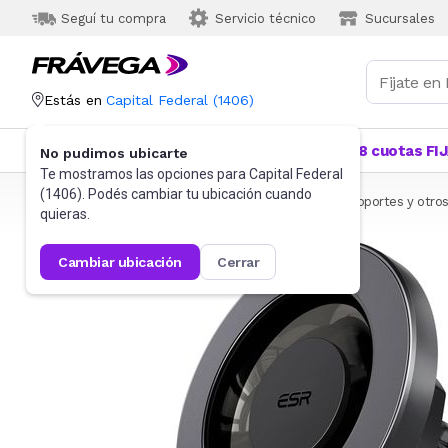
Seguí tu compra
Servicio técnico
Sucursales
Estás en
Capital Federal
(
1406
)
Categorías
Más Vendidos
Ofertas
18 cuotas FI
No pudimos ubicarte
Te mostramos las opciones para
Capital Federal
(
1406
). Podés cambiar tu ubicación cuando
Frávega
Celulares
Accesorios para Celulares
Soportes y otro
quieras.
cambiar ubicación
cerrar