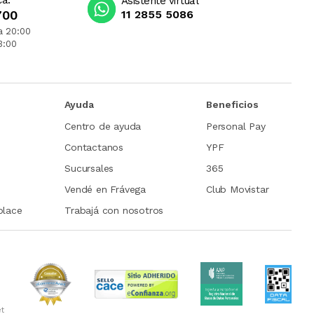
ca:
Asistente virtual
700
11 2855 5086
a 20:00
3:00
Ayuda
Beneficios
Centro de ayuda
Personal Pay
Contactanos
YPF
Sucursales
365
Vendé en Frávega
Club Movistar
place
Trabajá con nosotros
et