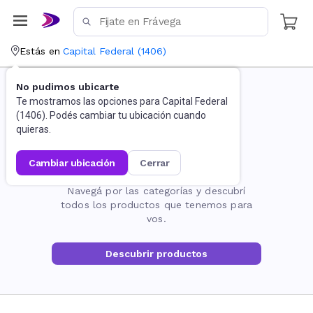
Estás en
Capital Federal
(
1406
)
No pudimos ubicarte
Te mostramos las opciones para
Capital Federal
(
1406
). Podés cambiar tu ubicación cuando
quieras.
cambiar ubicación
cerrar
La página no existe
Navegá por las categorías y descubrí
todos los productos que tenemos para
vos.
Descubrir productos