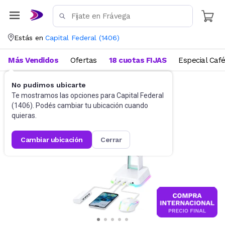
Estás en
Capital Federal
(
1406
)
Más Vendidos
Ofertas
18 cuotas FIJAS
Especial Caf
No pudimos ubicarte
Videojuegos
Accesorios
Te mostramos las opciones para
Capital Federal
(
1406
). Podés cambiar tu ubicación cuando
quieras.
cambiar ubicación
cerrar