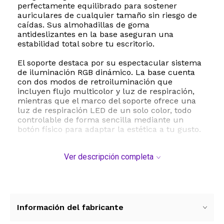
perfectamente equilibrado para sostener
auriculares de cualquier tamaño sin riesgo de
caídas. Sus almohadillas de goma
antideslizantes en la base aseguran una
estabilidad total sobre tu escritorio.
El soporte destaca por su espectacular sistema
de iluminación RGB dinámico. La base cuenta
con dos modos de retroiluminación que
incluyen flujo multicolor y luz de respiración,
mientras que el marco del soporte ofrece una
luz de respiración LED de un solo color, todo
controlable de forma sencilla mediante un
botón físico para adaptar la estética a tu gusto.
Además de organizar tus cascos, este soporte
Ver descripción completa
funciona como un completo centro de
conectividad. Incorpora un concentrador con
tres puertos USB 2.0 ideales para cargar
dispositivos, transferir datos o conectar
periféricos como tu mouse, teclado o unidades
de almacenamiento. También incluye un puerto
Información del fabricante
auxiliar de 3.5 mm compatible con auriculares