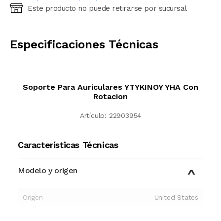
Este producto no puede retirarse por sucursal
Ingresá código postal (sólo números)
CALCULAR
Especificaciones Técnicas
Soporte Para Auriculares YTYKINOY YHA Con
Rotacion
Artículo:
22903954
Características Técnicas
Modelo y origen
Origen
United States