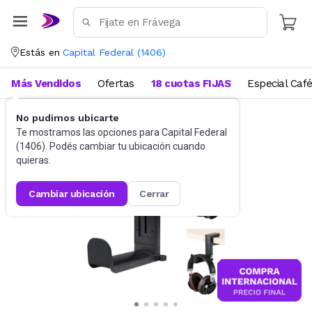
Estás en
Capital Federal
(
1406
)
Más Vendidos
Ofertas
18 cuotas FIJAS
Especial Caf
No pudimos ubicarte
Videojuegos
Accesorios
Te mostramos las opciones para
Capital Federal
(
1406
). Podés cambiar tu ubicación cuando
quieras.
cambiar ubicación
cerrar