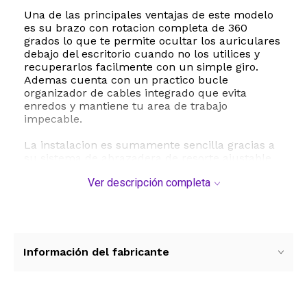
Una de las principales ventajas de este modelo
es su brazo con rotacion completa de 360
grados lo que te permite ocultar los auriculares
debajo del escritorio cuando no los utilices y
recuperarlos facilmente con un simple giro.
Ademas cuenta con un practico bucle
organizador de cables integrado que evita
enredos y mantiene tu area de trabajo
impecable.
La instalacion es sumamente sencilla gracias a
su sistema de abrazadera de resorte ajustable
que se adapta a escritorios con grosores desde
Ver descripción completa
los 10 milimetros hasta los 40 milimetros sin
necesidad de herramientas ni perforaciones.
Para garantizar la maxima proteccion tanto de
tus auriculares como de tus muebles el soporte
incorpora almohadillas de silicona suave en los
puntos de contacto evitando rayones y
Información del fabricante
deslizamientos indeseados.
Especificaciones tecnicas y dimensiones:
- Marca YTYKINOY