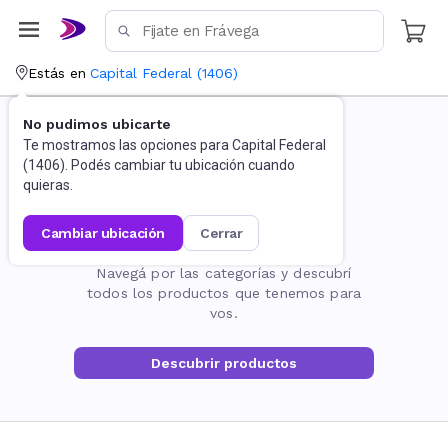
Estás en
Capital Federal
(
1406
)
No pudimos ubicarte
Te mostramos las opciones para
Capital Federal
(
1406
). Podés cambiar tu ubicación cuando
quieras.
cambiar ubicación
cerrar
La página no existe
Navegá por las categorías y descubrí
todos los productos que tenemos para
vos.
Descubrir productos