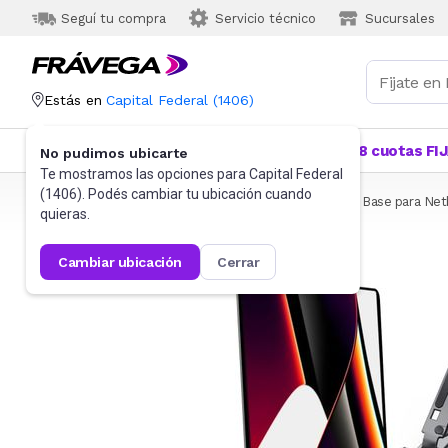
Seguí tu compra
Servicio técnico
Sucursales
Estás en
Capital Federal
(
1406
)
Categorías
Más Vendidos
Ofertas
18 cuotas FI
No pudimos ubicarte
Te mostramos las opciones para
Capital Federal
(
1406
). Podés cambiar tu ubicación cuando
Frávega
Informática
Accesorios de Informática
Base para Ne
quieras.
cambiar ubicación
cerrar