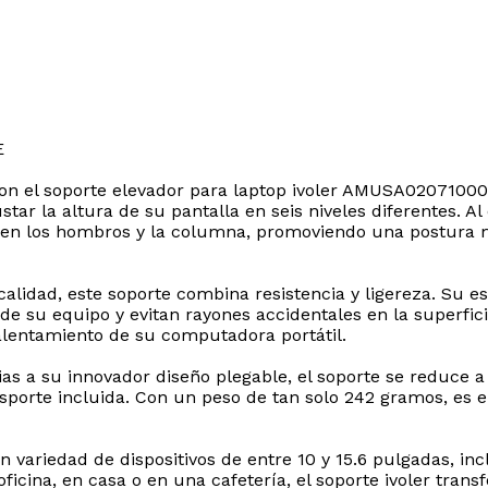
E
on el soporte elevador para laptop ivoler AMUSA020710008
ar la altura de su pantalla en seis niveles diferentes. Al e
sión en los hombros y la columna, promoviendo una postura
alidad, este soporte combina resistencia y ligereza. Su e
e su equipo y evitan rayones accidentales en la superfici
calentamiento de su computadora portátil.
cias a su innovador diseño plegable, el soporte se redu
sporte incluida. Con un peso de tan solo 242 gramos, es e
 variedad de dispositivos de entre 10 y 15.6 pulgadas, i
oficina, en casa o en una cafetería, el soporte ivoler tra