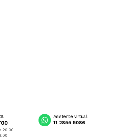
ca:
Asistente virtual
700
11 2855 5086
a 20:00
3:00