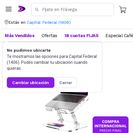
Estás en
Capital Federal
(
1406
)
Más Vendidos
Ofertas
18 cuotas FIJAS
Especial Caf
No pudimos ubicarte
Accesorios de Informática
Te mostramos las opciones para
Base para Netbooks y Notebooks
Capital Federal
(
1406
). Podés cambiar tu ubicación cuando
quieras.
cambiar ubicación
cerrar