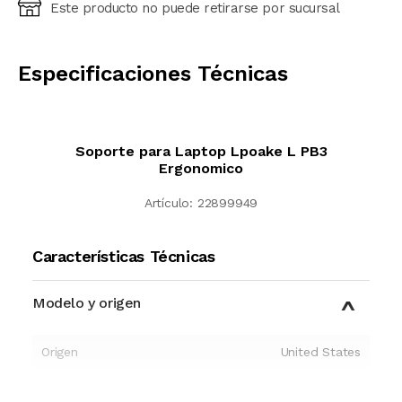
Este producto no puede retirarse por sucursal
Ingresá código postal (sólo números)
CALCULAR
Especificaciones Técnicas
Soporte para Laptop Lpoake L PB3
Ergonomico
Artículo:
22899949
Características Técnicas
Modelo y origen
Origen
United States