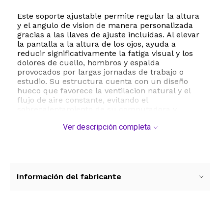
Este soporte ajustable permite regular la altura
y el angulo de vision de manera personalizada
gracias a las llaves de ajuste incluidas. Al elevar
la pantalla a la altura de los ojos, ayuda a
reducir significativamente la fatiga visual y los
dolores de cuello, hombros y espalda
provocados por largas jornadas de trabajo o
estudio. Su estructura cuenta con un diseño
hueco que favorece la ventilacion natural y el
flujo de aire constante, evitando el
sobrecalentamiento de su computadora y
prolongando la vida util de sus componentes
Ver descripción completa
internos.
La estabilidad es una prioridad en el diseño del
Lpoake L-PB3. Incorpora almohadillas de
silicona antideslizantes tanto en la base como
en los ganchos de sujecion, asegurando que su
Información del fabricante
dispositivo permanezca firme y libre de rayones
incluso mientras escribe. Su estructura
plegable y ligera facilita el transporte en
cualquier mochila o maletin, convirtiendolo en