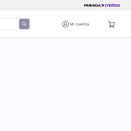
Mi cuenta
s