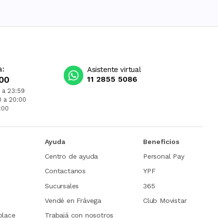
a:
Asistente virtual
00
11 2855 5086
 a 23:59
0 a 20:00
:00
Ayuda
Beneficios
Centro de ayuda
Personal Pay
Contactanos
YPF
Sucursales
365
Vendé en Frávega
Club Movistar
place
Trabajá con nosotros