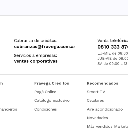
Cobranza de créditos:
Venta telefónic
cobranzas@fravega.com.ar
0810 333 87
LU-MIE de 08:00
Servicios a empresas:
JUE-VIE de 08:0
Ventas corporativas
SA de 09:00 a 13
om
Frávega Créditos
Recomendados
Pagá Online
Smart TV
Catálogo exclusivo
Celulares
nancieros
Condiciones
Aire acondicionado
Novedades
Más vendidos Market