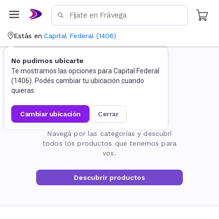
Estás en
Capital Federal
(
1406
)
No pudimos ubicarte
Te mostramos las opciones para
Capital Federal
(
1406
). Podés cambiar tu ubicación cuando
quieras.
cambiar ubicación
cerrar
La página no existe
Navegá por las categorías y descubrí
todos los productos que tenemos para
vos.
Descubrir productos