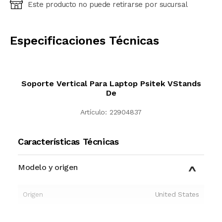
Este producto no puede retirarse por sucursal
Ingresá código postal (sólo números)
CALCULAR
Especificaciones Técnicas
Soporte Vertical Para Laptop Psitek VStands
De
Artículo:
22904837
Características Técnicas
Modelo y origen
Origen
United States