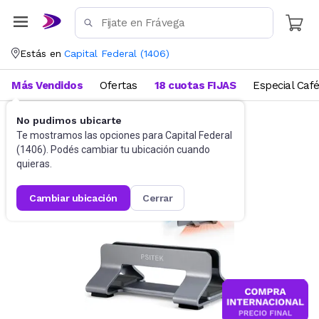
Estás en
Capital Federal
(
1406
)
Más Vendidos
Ofertas
18 cuotas FIJAS
Especial Caf
No pudimos ubicarte
Accesorios de Informática
Te mostramos las opciones para
Base para Netbooks y Notebooks
Capital Federal
(
1406
). Podés cambiar tu ubicación cuando
quieras.
cambiar ubicación
cerrar