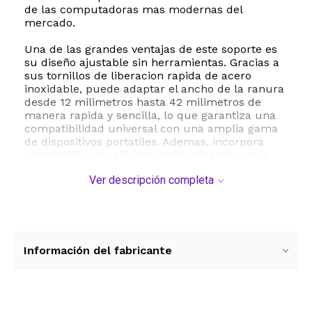
de las computadoras mas modernas del
mercado.
Una de las grandes ventajas de este soporte es
su diseño ajustable sin herramientas. Gracias a
sus tornillos de liberacion rapida de acero
inoxidable, puede adaptar el ancho de la ranura
desde 12 milimetros hasta 42 milimetros de
manera rapida y sencilla, lo que garantiza una
compatibilidad universal con una amplia gama
de dispositivos portatiles. Ademas, incorpora
almohadillas de silicona antideslizantes en la
base y en el interior de la ranura para proteger
Ver descripción completa
su equipo contra rayones y asegurar una
estabilidad total sobre cualquier mesa o
escritorio.
El diseño vertical no solo ahorra espacio, sino
que tambien favorece una mejor circulacion de
Información del fabricante
aire y disipacion termica, ayudando a prevenir el
sobrecalentamiento de su computadora
mientras se encuentra cerrada o conectada a
un monitor externo. Con dimensiones