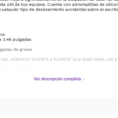
da útil de tus equipos. Cuenta con almohadillas de silicon
cualquier tipo de deslizamiento accidental sobre el escrito
ora
 x 3.46 pulgadas
lgadas de grosor
DEL SERVICIO "PUERTA A PUERTA" QUE RIGE PARA LOS 
S DE SU COMPRA.
Ver descripción completa