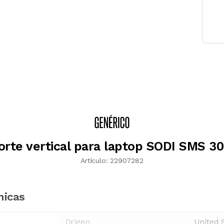
rte vertical para laptop SODI SMS 3
Artículo:
22907282
nicas
Origen
United 