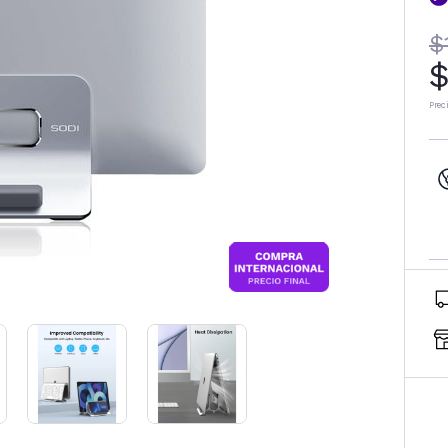
$
$
Prec