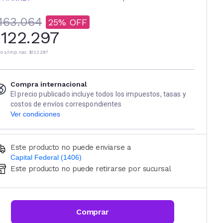
163.064
25
122.297
io s/imp. nac.
$122.297
Compra internacional
El precio publicado incluye todos los impuestos, tasas y
costos de envíos correspondientes
Ver condiciones
Este producto no puede enviarse a
Capital Federal (1406)
Este producto no puede retirarse por sucursal
Ingresá código postal (sólo números)
CALCULAR
Comprar