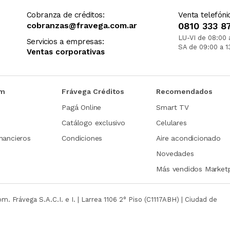
Cobranza de créditos:
Venta telefóni
cobranzas@fravega.com.ar
0810 333 8
LU-VI de 08:00 
Servicios a empresas:
SA de 09:00 a 1
Ventas corporativas
om
Frávega Créditos
Recomendados
Pagá Online
Smart TV
Catálogo exclusivo
Celulares
nancieros
Condiciones
Aire acondicionado
Novedades
Más vendidos Market
com.
Frávega S.A.C.I. e I. | Larrea 1106 2° Piso (C1117ABH) | Ciudad de