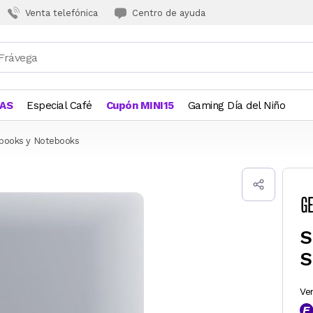
Venta telefónica
Centro de ayuda
JAS
Especial Café
Cupón MINI15
Gaming Día del Niño
tbooks y Notebooks
S
S
Ve