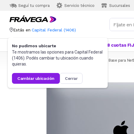
Seguí tu compra
Servicio técnico
Sucursales
Estás en
Capital Federal
(
1406
)
Categorías
Más Vendidos
Ofertas
18 cuotas FI
No pudimos ubicarte
Te mostramos las opciones para
Capital Federal
(
1406
). Podés cambiar tu ubicación cuando
Frávega
Informática
Accesorios de Informática
Base para Ne
quieras.
cambiar ubicación
cerrar