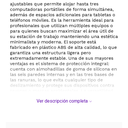
ajustables que permite alojar hasta tres
computadoras portátiles de forma simultánea,
además de espacios adicionales para tabletas o
teléfonos móviles. Es la herramienta ideal para
profesionales que utilizan múltiples equipos o
para quienes buscan maximizar el área útil de
su estación de trabajo manteniendo una estética
minimalista y moderna. El soporte está
fabricado en plástico ABS de alta calidad, lo que
garantiza una estructura ligera pero
extremadamente estable. Una de sus mayores
ventajas es el sistema de protección integral:
cuenta con almohadillas de goma de silicona en
las seis paredes internas y en las tres bases de
las ranuras, lo que evita cualquier tipo de
deslizamiento y protege sus dispositivos contra
rayones o marcas accidentales. La versatilidad
es clave en este modelo, ya que el ancho de
Ver descripción completa
cada ranura es totalmente ajustable entre 1.2 y
3 centímetros mediante una llave incluida,
permitiendo sujetar desde una MacBook Air
ultra delgada hasta laptops de alto rendimiento
para gaming. Con unas dimensiones compactas