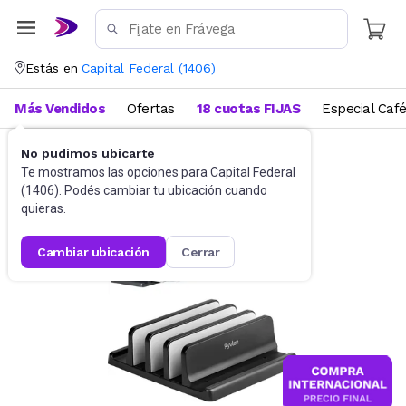
Estás en
Capital Federal
(
1406
)
Más Vendidos
Ofertas
18 cuotas FIJAS
Especial Caf
No pudimos ubicarte
Accesorios de Informática
Te mostramos las opciones para
Base para Netbooks y Notebooks
Capital Federal
(
1406
). Podés cambiar tu ubicación cuando
quieras.
cambiar ubicación
cerrar