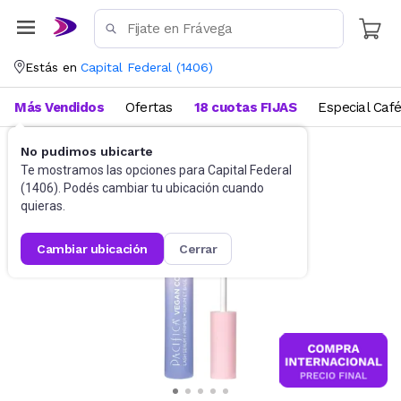
Estás en
Capital Federal
(
1406
)
Más Vendidos
Ofertas
18 cuotas FIJAS
Especial Caf
No pudimos ubicarte
Maquillaje
Ojos
Te mostramos las opciones para
Capital Federal
(
1406
). Podés cambiar tu ubicación cuando
quieras.
cambiar ubicación
cerrar