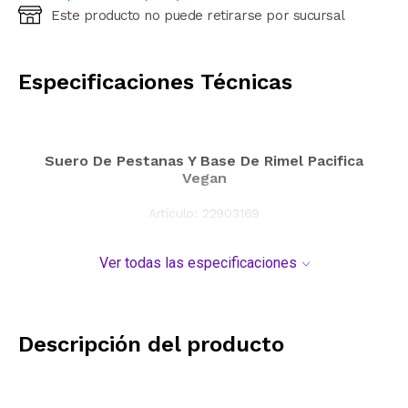
Este producto no puede retirarse por sucursal
Ingresá código postal (sólo números)
CALCULAR
Especificaciones Técnicas
Suero De Pestanas Y Base De Rimel Pacifica
Vegan
Artículo:
22903169
Ver todas las especificaciones
Descripción del producto