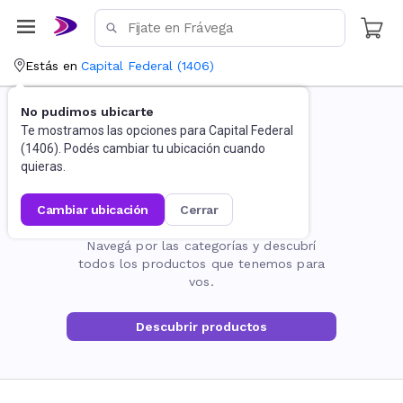
Estás en
Capital Federal
(
1406
)
No pudimos ubicarte
Te mostramos las opciones para
Capital Federal
(
1406
). Podés cambiar tu ubicación cuando
quieras.
cambiar ubicación
cerrar
La página no existe
Navegá por las categorías y descubrí
todos los productos que tenemos para
vos.
Descubrir productos