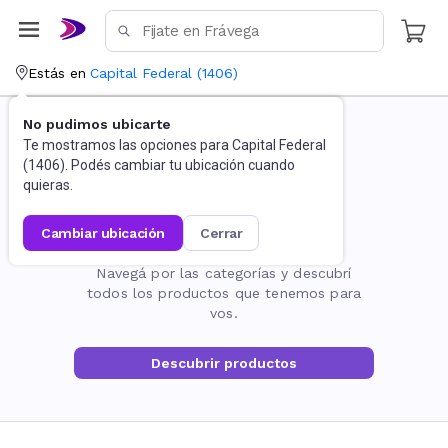
Estás en
Capital Federal
(
1406
)
No pudimos ubicarte
Te mostramos las opciones para
Capital Federal
(
1406
). Podés cambiar tu ubicación cuando
quieras.
cambiar ubicación
cerrar
La página no existe
Navegá por las categorías y descubrí
todos los productos que tenemos para
vos.
Descubrir productos