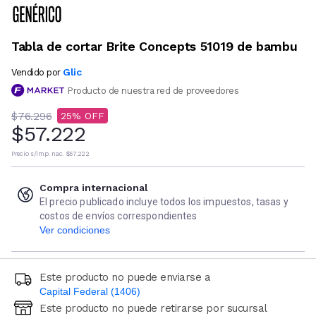
Tabla de cortar Brite Concepts 51019 de bambu
Glic
Vendido por
Producto de nuestra red de proveedores
$76.296
25
$57.222
Precio s/imp. nac.
$57.222
Compra internacional
El precio publicado incluye todos los impuestos, tasas y
costos de envíos correspondientes
Ver condiciones
Este producto no puede enviarse a
Capital Federal (1406)
Este producto no puede retirarse por sucursal
Ingresá código postal (sólo números)