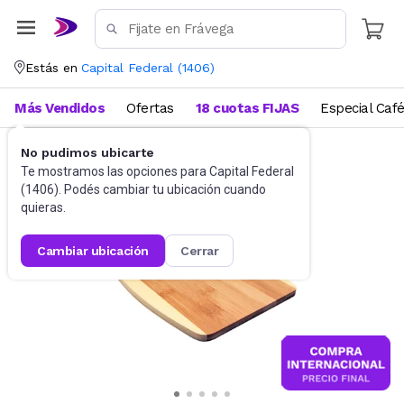
Estás en
Capital Federal
(
1406
)
Más Vendidos
Ofertas
18 cuotas FIJAS
Especial Caf
No pudimos ubicarte
Utensilios de cocina
Tablas
Te mostramos las opciones para
Capital Federal
(
1406
). Podés cambiar tu ubicación cuando
quieras.
cambiar ubicación
cerrar