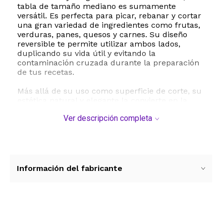
tabla de tamaño mediano es sumamente
versátil. Es perfecta para picar, rebanar y cortar
una gran variedad de ingredientes como frutas,
verduras, panes, quesos y carnes. Su diseño
reversible te permite utilizar ambos lados,
duplicando su vida útil y evitando la
contaminación cruzada durante la preparación
de tus recetas.
Más allá de su uso como superficie de corte, su
estética natural y elegante la convierte en la
opción ideal para presentar y servir tus platillos.
Ver descripción completa
Utilízala como una sofisticada tabla de
charcutería, quesos o aperitivos para
sorprender a tus invitados en reuniones, fiestas
y eventos especiales.
El bambú es conocido por sus propiedades
Información del fabricante
higiénicas naturales, siendo resistente a la
humedad y a las bacterias. Además, es un
material amigable con el filo de tus cuchillos,
evitando el desgaste prematuro de las hojas. Su
estructura ligera de solo 380 gramos facilita su
Ver más contenido