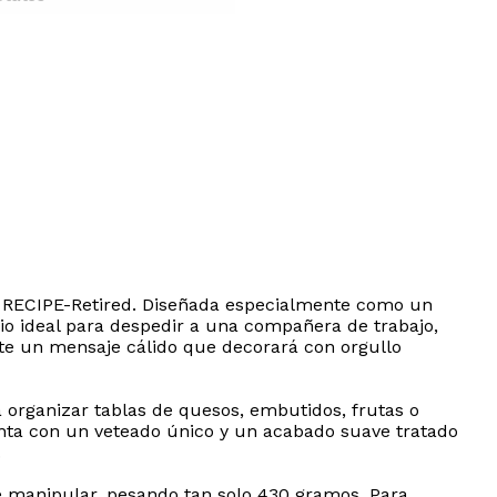
o RECIPE-Retired. Diseñada especialmente como un
uio ideal para despedir a una compañera de trabajo,
ite un mensaje cálido que decorará con orgullo
a organizar tablas de quesos, embutidos, frutas o
uenta con un veteado único y un acabado suave tratado
.
de manipular, pesando tan solo 430 gramos. Para