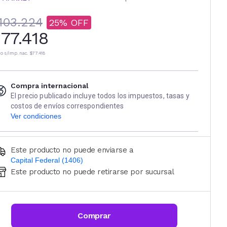
103.224
25
77.418
io s/imp. nac.
$77.418
Compra internacional
El precio publicado incluye todos los impuestos, tasas y
costos de envíos correspondientes
Ver condiciones
Este producto no puede enviarse a
Capital Federal (1406)
Este producto no puede retirarse por sucursal
Ingresá código postal (sólo números)
CALCULAR
Comprar