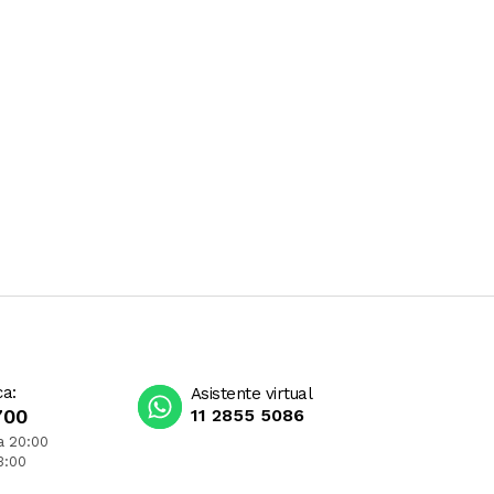
ca:
Asistente virtual
700
11 2855 5086
a 20:00
3:00