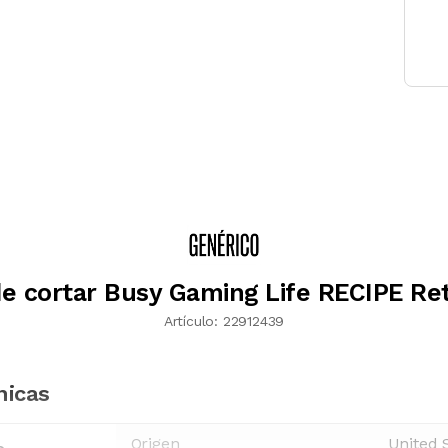
de cortar Busy Gaming Life RECIPE Ret
Artículo:
22912439
nicas
Origen
United 