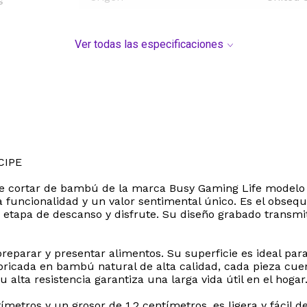
s
Ver todas las especificaciones
CIPE
a de cortar de bambú de la marca Busy Gaming Life model
a funcionalidad y un valor sentimental único. Es el obseq
a etapa de descanso y disfrute. Su diseño grabado transm
preparar y presentar alimentos. Su superficie es ideal par
Fabricada en bambú natural de alta calidad, cada pieza c
 alta resistencia garantiza una larga vida útil en el hogar
etros y un grosor de 1.2 centímetros, es ligera y fácil 