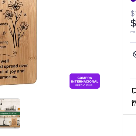
$
$
Prec