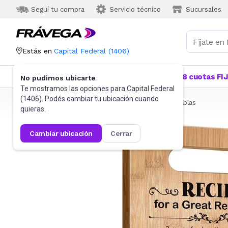
Seguí tu compra
Servicio técnico
Sucursales
Estás en
Capital Federal
(
1406
)
Categorías
Más Vendidos
Ofertas
18 cuotas FI
No pudimos ubicarte
Te mostramos las opciones para
Capital Federal
(
1406
). Podés cambiar tu ubicación cuando
Frávega
Hogar
Bazar
Utensilios de cocina
Tablas
quieras.
cambiar ubicación
cerrar