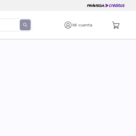
Mi cuenta
s