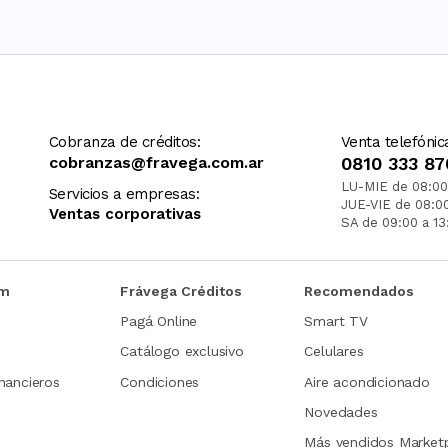
Cobranza de créditos:
Venta telefónic
cobranzas@fravega.com.ar
0810 333 87
LU-MIE de 08:00
Servicios a empresas:
JUE-VIE de 08:0
Ventas corporativas
SA de 09:00 a 13
om
Frávega Créditos
Recomendados
Pagá Online
Smart TV
Catálogo exclusivo
Celulares
nancieros
Condiciones
Aire acondicionado
Novedades
Más vendidos Market