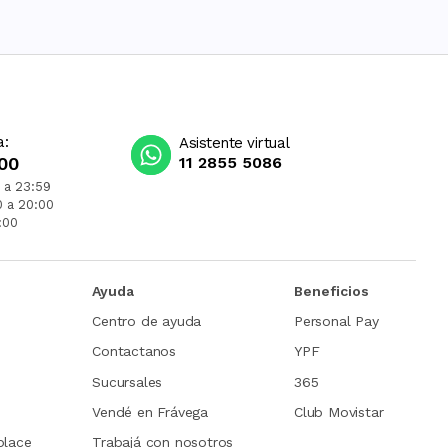
a:
Asistente virtual
00
11 2855 5086
 a 23:59
0 a 20:00
:00
Ayuda
Beneficios
Centro de ayuda
Personal Pay
Contactanos
YPF
Sucursales
365
Vendé en Frávega
Club Movistar
place
Trabajá con nosotros