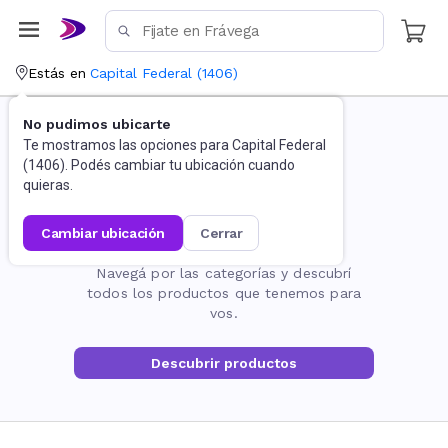
Estás en
Capital Federal
(
1406
)
No pudimos ubicarte
Te mostramos las opciones para
Capital Federal
(
1406
). Podés cambiar tu ubicación cuando
quieras.
cambiar ubicación
cerrar
La página no existe
Navegá por las categorías y descubrí
todos los productos que tenemos para
vos.
Descubrir productos