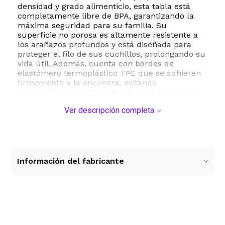
densidad y grado alimenticio, esta tabla está
completamente libre de BPA, garantizando la
máxima seguridad para su familia. Su
superficie no porosa es altamente resistente a
los arañazos profundos y está diseñada para
proteger el filo de sus cuchillos, prolongando su
vida útil. Además, cuenta con bordes de
elastómero termoplástico TPE que se adhieren
firmemente a la encimera, evitando
deslizamientos peligrosos mientras realiza sus
cortes.
Ver descripción completa
Una de sus mayores ventajas competitivas es el
diseño inteligente de doble cara. Por un lado,
incorpora múltiples ranuras para jugos que
retienen los líquidos de frutas y verduras,
manteniendo su área de trabajo impecable. Por
Información del fabricante
el otro lado, ofrece una superficie
completamente plana para maximizar el área
de corte. Su limpieza es sumamente sencilla, ya
que es apta para lavavajillas y cuenta con un
práctico mango de transporte que facilita su
Ver más contenido
manejo.