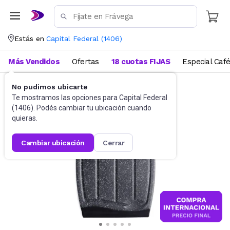
Estás en
Capital Federal
(
1406
)
Más Vendidos
Ofertas
18 cuotas FIJAS
Especial Caf
No pudimos ubicarte
Utensilios de cocina
Tablas
Te mostramos las opciones para
Capital Federal
(
1406
). Podés cambiar tu ubicación cuando
quieras.
cambiar ubicación
cerrar