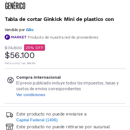
Tabla de cortar Ginkick Mini de plastico con
Glic
Vendido por
Producto de nuestra red de proveedores
$74.800
25
$56.100
Precio s/imp. nac.
$56.100
Compra internacional
El precio publicado incluye todos los impuestos, tasas y
costos de envíos correspondientes
Ver condiciones
Este producto no puede enviarse a
Capital Federal (1406)
Este producto no puede retirarse por sucursal
Ingresá código postal (sólo números)