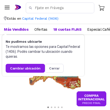
Estás en
Capital Federal
(
1406
)
Más Vendidos
Ofertas
18 cuotas FIJAS
Especial Caf
No pudimos ubicarte
Utensilios de cocina
Tablas
Te mostramos las opciones para
Capital Federal
(
1406
). Podés cambiar tu ubicación cuando
quieras.
cambiar ubicación
cerrar