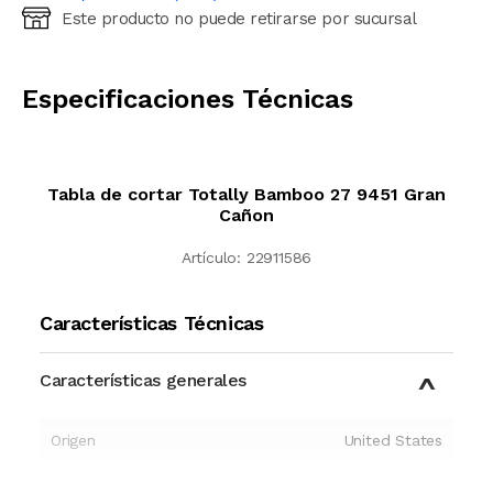
Este producto no puede retirarse por sucursal
Ingresá código postal (sólo números)
CALCULAR
Especificaciones Técnicas
Tabla de cortar Totally Bamboo 27 9451 Gran
Cañon
Artículo:
22911586
Características Técnicas
Características generales
Origen
United States