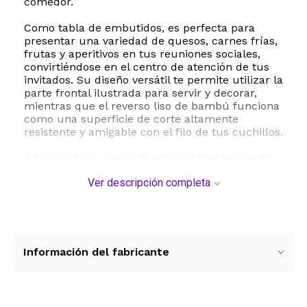
comedor.
Como tabla de embutidos, es perfecta para
presentar una variedad de quesos, carnes frías,
frutas y aperitivos en tus reuniones sociales,
convirtiéndose en el centro de atención de tus
invitados. Su diseño versátil te permite utilizar la
parte frontal ilustrada para servir y decorar,
mientras que el reverso liso de bambú funciona
como una superficie de corte altamente
resistente y amigable con el filo de tus cuchillos.
Además de su uso culinario, esta tabla cuenta
con un lazo para colgar integrado, lo que facilita
Ver descripción completa
su exhibición en la pared como una obra de arte
decorativa cuando no está en uso. Fabricada
con bambú de alta calidad, es una opción
ecológica, duradera y fácil de mantener que
resistirá el paso del tiempo en tu hogar.
Información del fabricante
Especificaciones técnicas y dimensiones:
- Marca: Totally Bamboo
- Modelo: 27-9451
- Material: Bambú ecológico de alta resistencia