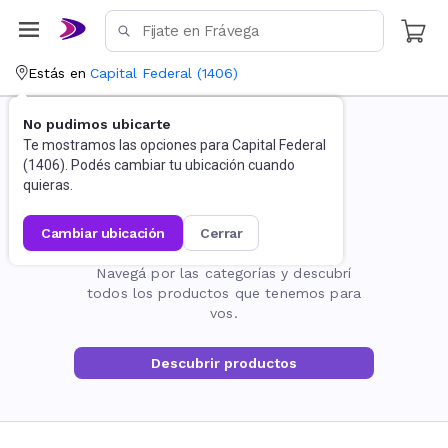
Estás en
Capital Federal
(
1406
)
No pudimos ubicarte
Te mostramos las opciones para
Capital Federal
(
1406
). Podés cambiar tu ubicación cuando
quieras.
cambiar ubicación
cerrar
La página no existe
Navegá por las categorías y descubrí
todos los productos que tenemos para
vos.
Descubrir productos