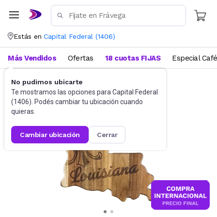
Estás en
Capital Federal
(
1406
)
Más Vendidos
Ofertas
18 cuotas FIJAS
Especial Caf
No pudimos ubicarte
Utensilios de cocina
Tablas
Te mostramos las opciones para
Capital Federal
(
1406
). Podés cambiar tu ubicación cuando
quieras.
cambiar ubicación
cerrar