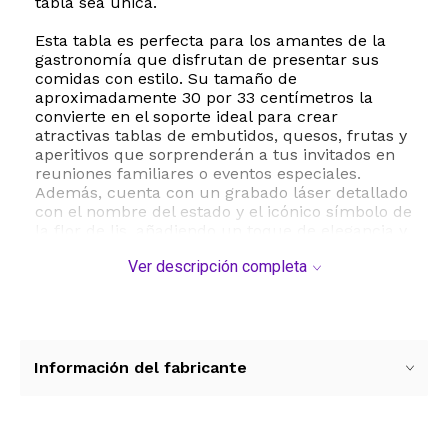
tabla sea única.
Esta tabla es perfecta para los amantes de la
gastronomía que disfrutan de presentar sus
comidas con estilo. Su tamaño de
aproximadamente 30 por 33 centímetros la
convierte en el soporte ideal para crear
atractivas tablas de embutidos, quesos, frutas y
aperitivos que sorprenderán a tus invitados en
reuniones familiares o eventos especiales.
Además, cuenta con un grabado láser detallado
con el nombre del estado y el icónico símbolo de
la flor de lis, añadiendo un toque de elegancia y
pertenencia.
Ver descripción completa
Una de sus grandes ventajas es su versatilidad
decorativa. Gracias a la corbata para colgar
incluida, puedes transformarla fácilmente en
un hermoso adorno de pared para tu cocina,
comedor o sala de estar cuando no la estés
Información del fabricante
utilizando. Es un regalo excepcional y
significativo para inauguraciones de casa, bodas,
cumpleaños o para cualquier persona que
tenga un cariño especial por Louisiana. Para