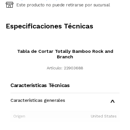
Este producto no puede retirarse por sucursal
Ingresá código postal (sólo números)
CALCULAR
Especificaciones Técnicas
Tabla de Cortar Totally Bamboo Rock and
Branch
Artículo:
22903688
Características Técnicas
Características generales
Origen
United States