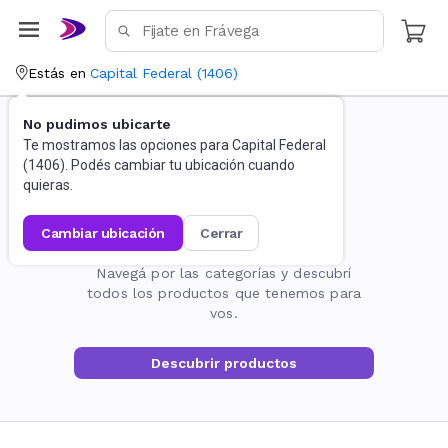
Estás en
Capital Federal
(
1406
)
No pudimos ubicarte
Te mostramos las opciones para
Capital Federal
(
1406
). Podés cambiar tu ubicación cuando
quieras.
cambiar ubicación
cerrar
La página no existe
Navegá por las categorías y descubrí
todos los productos que tenemos para
vos.
Descubrir productos