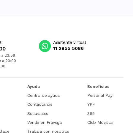
a:
Asistente virtual
00
11 2855 5086
 a 23:59
0 a 20:00
:00
Ayuda
Beneficios
Centro de ayuda
Personal Pay
Contactanos
YPF
Sucursales
365
Vendé en Frávega
Club Movistar
place
Trabajá con nosotros