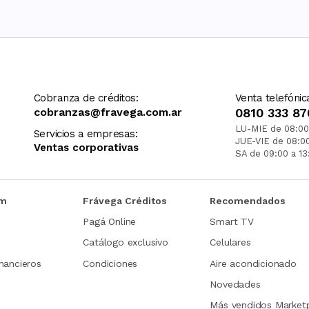
Cobranza de créditos:
Venta telefónic
cobranzas@fravega.com.ar
0810 333 87
LU-MIE de 08:00
Servicios a empresas:
JUE-VIE de 08:0
Ventas corporativas
SA de 09:00 a 13
om
Frávega Créditos
Recomendados
Pagá Online
Smart TV
Catálogo exclusivo
Celulares
nancieros
Condiciones
Aire acondicionado
Novedades
Más vendidos Market