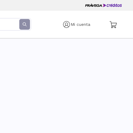
Mi cuenta
s