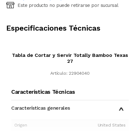
Este producto no puede retirarse por sucursal
Ingresá código postal (sólo números)
CALCULAR
Especificaciones Técnicas
Tabla de Cortar y Servir Totally Bamboo Texas
27
Artículo:
22904040
Características Técnicas
Características generales
Origen
United States