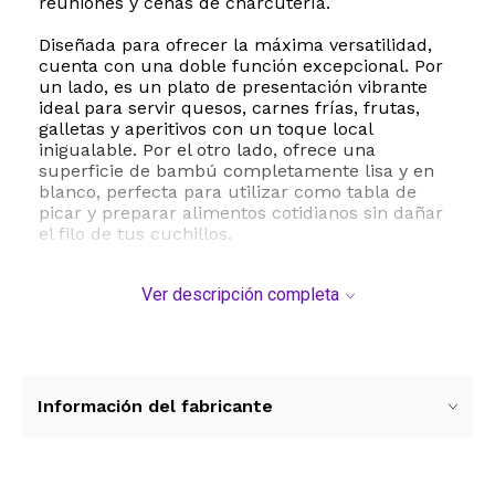
reuniones y cenas de charcutería.
Diseñada para ofrecer la máxima versatilidad,
cuenta con una doble función excepcional. Por
un lado, es un plato de presentación vibrante
ideal para servir quesos, carnes frías, frutas,
galletas y aperitivos con un toque local
inigualable. Por el otro lado, ofrece una
superficie de bambú completamente lisa y en
blanco, perfecta para utilizar como tabla de
picar y preparar alimentos cotidianos sin dañar
el filo de tus cuchillos.
El bambú es un material ecológico, altamente
Ver descripción completa
resistente y naturalmente higiénico, lo que
garantiza una larga vida útil y un
mantenimiento sencillo. Además, esta tabla
incluye un lazo para colgar integrado,
permitiéndote exhibirla fácilmente en la pared
de tu cocina, comedor o sala de estar como una
Información del fabricante
pieza decorativa rústica y moderna cuando no
esté en uso. Es el regalo perfecto para
inauguraciones de casas, cumpleaños, bodas o
para cualquier amante de la cultura texana.