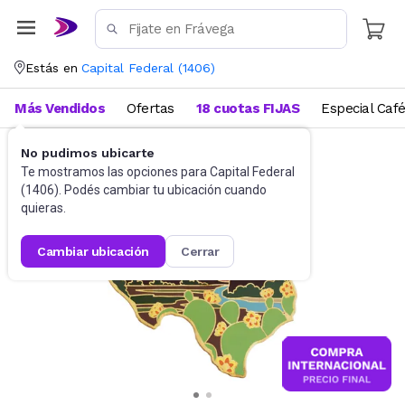
Estás en
Capital Federal
(
1406
)
Más Vendidos
Ofertas
18 cuotas FIJAS
Especial Caf
No pudimos ubicarte
Utensilios de cocina
Tablas
Te mostramos las opciones para
Capital Federal
(
1406
). Podés cambiar tu ubicación cuando
quieras.
cambiar ubicación
cerrar