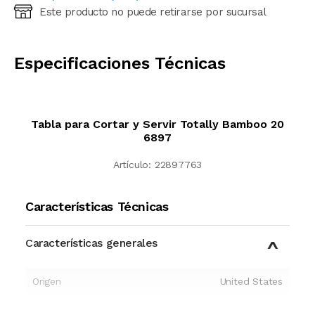
Este producto no puede retirarse por sucursal
Ingresá código postal (sólo números)
CALCULAR
Especificaciones Técnicas
Tabla para Cortar y Servir Totally Bamboo 20
6897
Artículo:
22897763
Características Técnicas
Características generales
Origen
United States