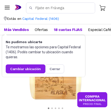
Estás en
Capital Federal
(
1406
)
Más Vendidos
Ofertas
18 cuotas FIJAS
Especial Caf
No pudimos ubicarte
Utensilios de cocina
Tablas
Te mostramos las opciones para
Capital Federal
(
1406
). Podés cambiar tu ubicación cuando
quieras.
cambiar ubicación
cerrar