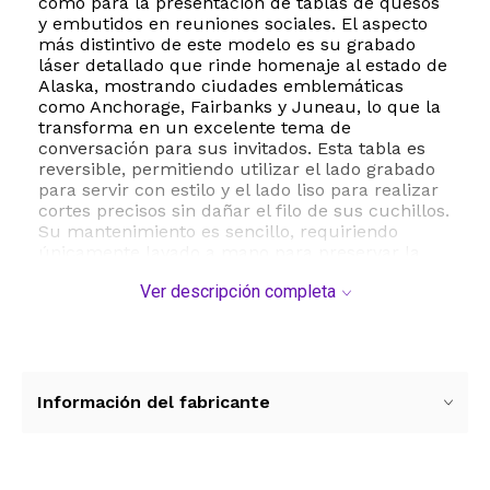
como para la presentación de tablas de quesos
y embutidos en reuniones sociales. El aspecto
más distintivo de este modelo es su grabado
láser detallado que rinde homenaje al estado de
Alaska, mostrando ciudades emblemáticas
como Anchorage, Fairbanks y Juneau, lo que la
transforma en un excelente tema de
conversación para sus invitados. Esta tabla es
reversible, permitiendo utilizar el lado grabado
para servir con estilo y el lado liso para realizar
cortes precisos sin dañar el filo de sus cuchillos.
Su mantenimiento es sencillo, requiriendo
únicamente lavado a mano para preservar la
integridad de la madera y el detalle del grabado.
Ver descripción completa
Con un grosor de 1.3 centímetros, ofrece la
estabilidad necesaria para un uso intensivo en la
cocina. Es el regalo perfecto para entusiastas de
la cocina, viajeros o para celebrar ocasiones
especiales como inauguraciones de casas y
bodas. Al elegir este producto, no solo adquiere
Información del fabricante
un utensilio de cocina resistente y duradero,
sino también una pieza decorativa que aporta
un toque natural y ecológico a su hogar. Sus
dimensiones compactas facilitan el