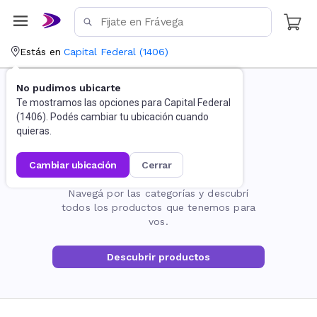
Estás en
Capital Federal
(
1406
)
No pudimos ubicarte
Te mostramos las opciones para
Capital Federal
(
1406
). Podés cambiar tu ubicación cuando
quieras.
cambiar ubicación
cerrar
La página no existe
Navegá por las categorías y descubrí
todos los productos que tenemos para
vos.
Descubrir productos