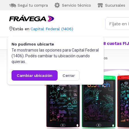
Seguí tu compra
Servicio técnico
Sucursales
Estás en
Capital Federal
(
1406
)
Categorías
Más Vendidos
Ofertas
18 cuotas FI
No pudimos ubicarte
Te mostramos las opciones para
Capital Federal
(
1406
). Podés cambiar tu ubicación cuando
Frávega
Juguetes y Juegos
Didácticos
Para niños
quieras.
cambiar ubicación
cerrar