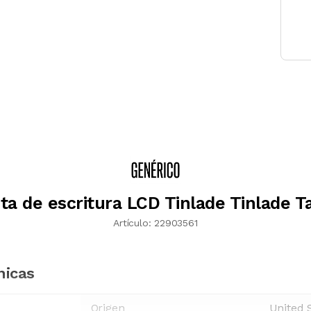
ta de escritura LCD Tinlade Tinlade T
Artículo:
22903561
nicas
Origen
United 