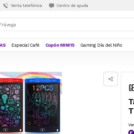
Venta telefónica
Centro de ayuda
JAS
Especial Café
Cupón MINI15
Gaming Día del Niño
T
T
Ve