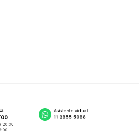
ca:
Asistente virtual
700
11 2855 5086
a 20:00
3:00