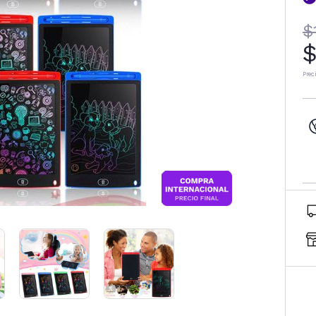
$
$
Prec