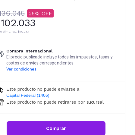
136.045
25
102.033
io s/imp. nac.
$102.033
Compra internacional
El precio publicado incluye todos los impuestos, tasas y
costos de envíos correspondientes
Ver condiciones
Este producto no puede enviarse a
Capital Federal (1406)
Este producto no puede retirarse por sucursal
Ingresá código postal (sólo números)
CALCULAR
Comprar