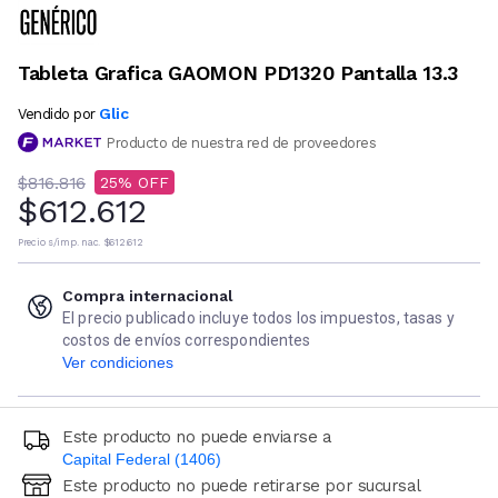
Tableta Grafica GAOMON PD1320 Pantalla 13.3
Glic
Vendido por
Producto de nuestra red de proveedores
$816.816
25
$612.612
Precio s/imp. nac.
$612.612
Compra internacional
El precio publicado incluye todos los impuestos, tasas y
costos de envíos correspondientes
Ver condiciones
Este producto no puede enviarse a
Capital Federal (1406)
Este producto no puede retirarse por sucursal
Ingresá código postal (sólo números)