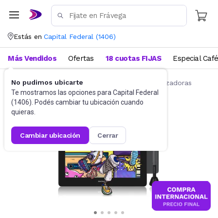
Estás en
Capital Federal
(
1406
)
Más Vendidos
Ofertas
18 cuotas FIJAS
Especial Caf
No pudimos ubicarte
Accesorios de Informática
Tabletas Digitalizadoras
Te mostramos las opciones para
Capital Federal
(
1406
). Podés cambiar tu ubicación cuando
quieras.
cambiar ubicación
cerrar