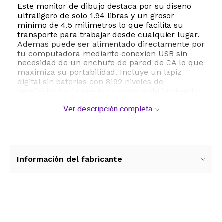
Este monitor de dibujo destaca por su diseno
ultraligero de solo 1.94 libras y un grosor
minimo de 4.5 milimetros lo que facilita su
transporte para trabajar desde cualquier lugar.
Ademas puede ser alimentado directamente por
tu computadora mediante conexion USB sin
necesidad de un enchufe de pared de CA lo que
maximiza su portabilidad. Incluye un lapiz
digital sin baterias con 8192 niveles de
sensibilidad a la presion y soporte de inclinacion
de 60 grados permitiendo trazos mas organicos
Ver descripción completa
y detallados.
La GAOMON PD1320 es altamente versatil y
compatible con sistemas operativos Windows 7
o superior macOS 10.12 o superior y dispositivos
Android compatibles con modo de escritorio.
Información del fabricante
Funciona a la perfeccion con los principales
programas de diseno como Photoshop
Illustrator SAI Krita y mas. Tambien es una
excelente opcion para la educacion en linea y
reuniones remotas facilitando la toma de notas
Ver más contenido
y firmas digitales en documentos de Word Excel