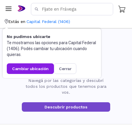
Estás en
Capital Federal
(
1406
)
No pudimos ubicarte
Te mostramos las opciones para
Capital Federal
(
1406
). Podés cambiar tu ubicación cuando
quieras.
cambiar ubicación
cerrar
La página no existe
Navegá por las categorías y descubrí
todos los productos que tenemos para
vos.
Descubrir productos