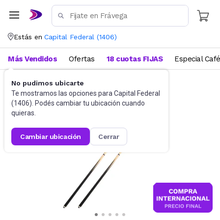
Estás en
Capital Federal
(
1406
)
Más Vendidos
Ofertas
18 cuotas FIJAS
Especial Caf
No pudimos ubicarte
Deportes y fitness
Juegos de salón
Te mostramos las opciones para
Capital Federal
(
1406
). Podés cambiar tu ubicación cuando
quieras.
cambiar ubicación
cerrar