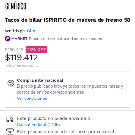
Tacos de billar ISPIRITO de madera de fresno 58
Glic
Vendido por
Producto de nuestra red de proveedores
$159.216
25
$119.412
Precio s/imp. nac.
$119.412
Compra internacional
El precio publicado incluye todos los impuestos, tasas y
costos de envíos correspondientes
Ver condiciones
Este producto no puede enviarse a
Capital Federal (1406)
Este producto no puede retirarse por sucursal
Ingresá código postal (sólo números)